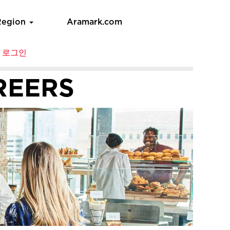
Region
Aramark.com
 로그인
REERS