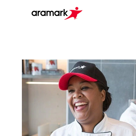
Canada
Hourly
&
Seasonal
Jobs
(fr_CA)