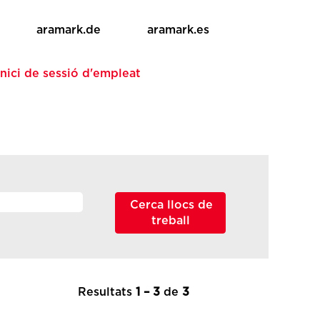
aramark.de
aramark.es
Inici de sessió d'empleat
Resultats
1 – 3
de
3