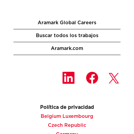
Aramark Global Careers
Buscar todos los trabajos
Aramark.com
S
S
S
e
e
e
a
a
a
b
b
b
r
r
r
e
e
e
e
e
e
n
n
Política de privacidad
n
u
u
u
n
n
Belgium Luxembourg
n
a
a
a
Czech Republic
n
n
n
u
u
u