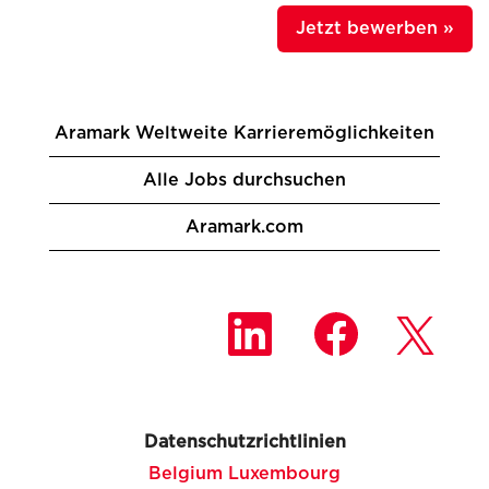
Jetzt bewerben »
Aramark Weltweite Karrieremöglichkeiten
Alle Jobs durchsuchen
Aramark.com
W
W
W
i
i
i
r
r
r
d
d
d
a
a
a
u
u
u
f
f
f
e
e
Datenschutzrichtlinien
e
i
i
i
n
n
Belgium Luxembourg
n