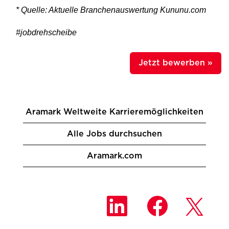
* Quelle: Aktuelle Branchenauswertung Kununu.com
#jobdrehscheibe
Jetzt bewerben »
Aramark Weltweite Karrieremöglichkeiten
Alle Jobs durchsuchen
Aramark.com
W
W
W
i
i
i
r
r
r
d
d
d