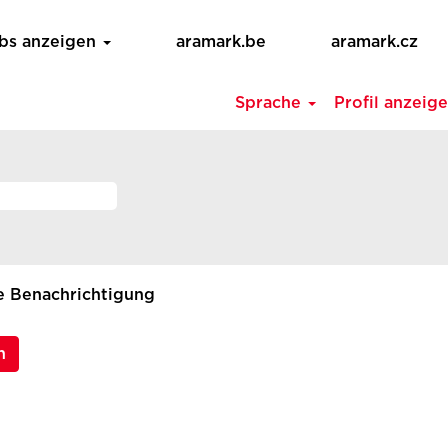
obs anzeigen
aramark.be
aramark.cz
Sprache
Profil anzeig
ne Benachrichtigung
n