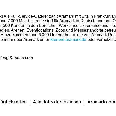
k!
Als Full-Service-Caterer zählt Aramark mit Sitz in Frankfurt 
und 7.000 Mitarbeitende sind für Aramark in Deutschland und Ös
r 500 Kunden in den Bereichen Workplace Experience und Heal
dien, Arenen, Eventlocations, Zoos und Messestandorte betreut
en. Hinzu kommen rund 6.000 Unternehmen, die von Aramark Ref
hre mehr über Aramark unter
karriere.aramark.de
oder vernetze D
ertung Kununu.com
öglichkeiten
Alle Jobs durchsuchen
Aramark.com