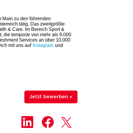
am Main zu den führenden
terreich tätig. Das zweitgrößte
th & Care. Im Bereich Sport &
, die temporär von mehr als 9.000
reshment Services an über 10.000
ich mit uns auf
Instagram
und
Jetzt bewerben »
W
W
W
i
i
i
r
r
r
d
d