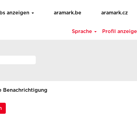
obs anzeigen
aramark.be
aramark.cz
Sprache
Profil anzeig
ne Benachrichtigung
n