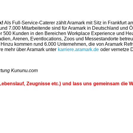
k!
Als Full-Service-Caterer zählt Aramark mit Sitz in Frankfurt 
und 7.000 Mitarbeitende sind für Aramark in Deutschland und Ös
r 500 Kunden in den Bereichen Workplace Experience und Heal
dien, Arenen, Eventlocations, Zoos und Messestandorte betreut
en. Hinzu kommen rund 6.000 Unternehmen, die von Aramark Ref
hre mehr über Aramark unter
karriere.aramark.de
oder vernetze D
ertung Kununu.com
Lebenslauf, Zeugnisse etc.) und lass uns gemeinsam die We