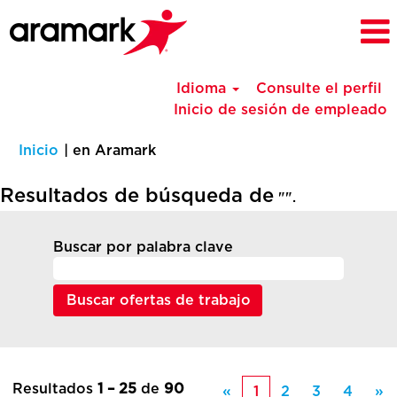
Idioma
Consulte el perfil
Inicio de sesión de empleado
(página
Inicio
|
en Aramark
actual)
Resultados de búsqueda de
"".
Buscar por palabra clave
Resultados
1 – 25
de
90
«
1
2
3
4
»