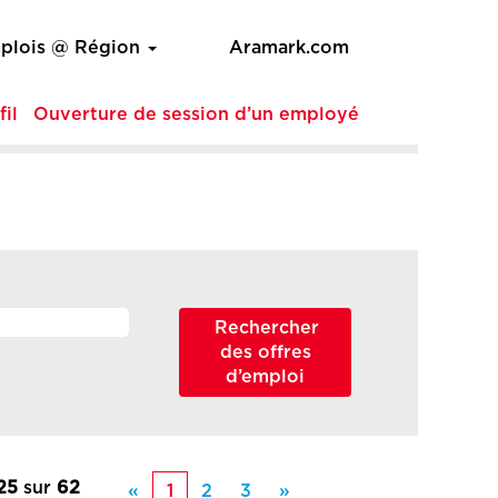
plois @ Région
Aramark.com
fil
Ouverture de session d’un employé
 25
sur
62
«
1
2
3
»