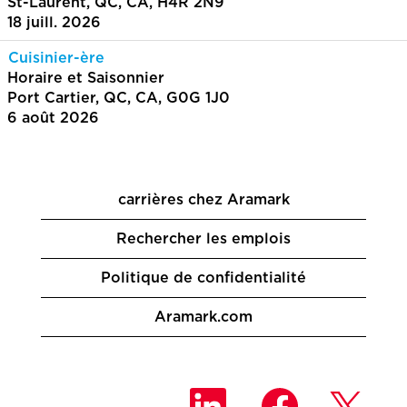
St-Laurent, QC, CA, H4R 2N9
18 juill. 2026
Cuisinier-ère
Horaire et Saisonnier
Port Cartier, QC, CA, G0G 1J0
6 août 2026
carrières chez Aramark
Rechercher les emplois
Politique de confidentialité
Aramark.com
S
S
S
’
’