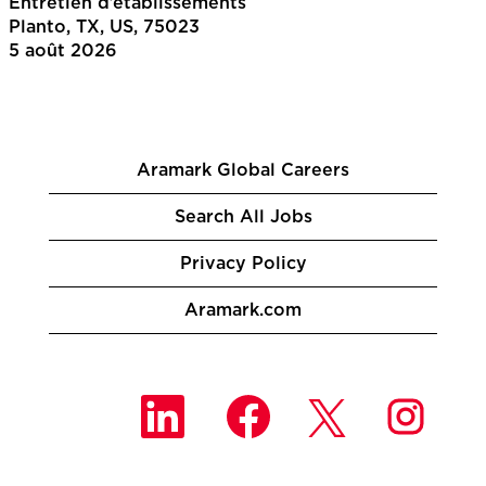
Entretien d’établissements
Planto, TX, US, 75023
5 août 2026
Aramark Global Careers
Search All Jobs
Privacy Policy
Aramark.com
S
S
S
S
’
’
’
’
o
o
o
o
u
u
u
u
v
v
v
v
r
r
r