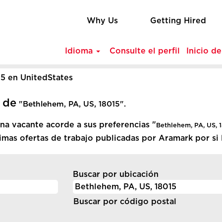
Why Us
Getting Hired
Idioma
Consulte el perfil
Inicio d
(página
15 en UnitedStates
actual)
 de
"Bethlehem, PA, US, 18015".
a vacante acorde a sus preferencias "
Bethlehem, PA, US, 
imas ofertas de trabajo publicadas por Aramark por si l
Buscar por ubicación
Buscar por código postal