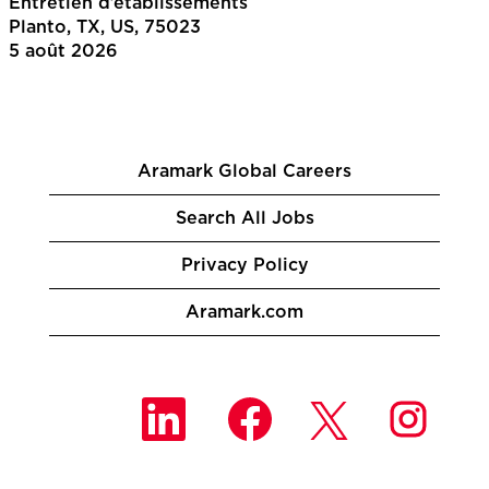
Entretien d’établissements
Planto, TX, US, 75023
5 août 2026
Aramark Global Careers
Search All Jobs
Privacy Policy
Aramark.com
S
S
S
S
’
’
’
’
o
o
o
o
u
u
u
u
v
v
v
v
r
r
r