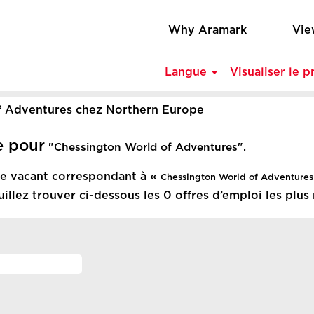
Why Aramark
Vie
Langue
Visualiser le pr
(page
f Adventures chez Northern Europe
actuelle)
e pour
"Chessington World of Adventures".
ste vacant correspondant à «
Chessington World of Adventures
uillez trouver ci-dessous les 0 offres d’emploi les plu