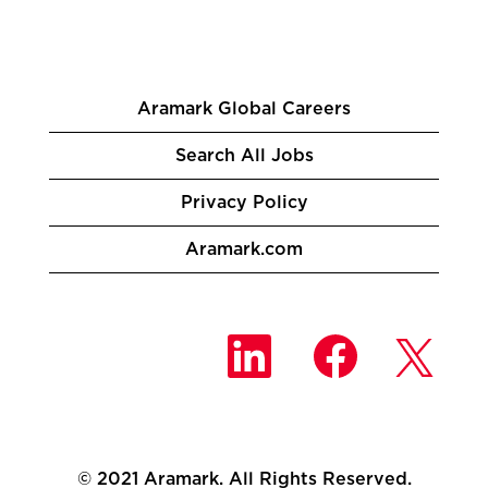
Aramark Global Careers
Search All Jobs
Privacy Policy
Aramark.com
O
O
O
t
t
t
e
e
e
v
v
v
ř
ř
ř
e
e
e
s
s
s
e
e
e
n
n
© 2021 Aramark. All Rights Reserved.
n