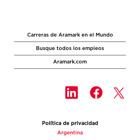
Carreras de Aramark en el Mundo
Busque todos los empleos
Aramark.com
S
S
S
e
e
e
a
a
a
b
b
b
r
r
r
e
e
e
e
e
e
n
n
Política de privacidad
n
u
u
u
n
n
Argentina
n
a
a
a