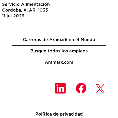
Servicio Alimentación
Cordoba, X, AR, 1033
11 jul 2026
Carreras de Aramark en el Mundo
Busque todos los empleos
Aramark.com
S
S
S
e
e
e
a
a
a
b
b
b
r
r
r
e
e
e
e
e
e
n
n
Política de privacidad
n
u
u