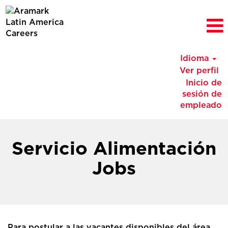
Idioma
Ver perfil
Inicio de
sesión de
empleado
Chile
Servicio
Servicio Alimentación
Alimentación
Jobs
Jobs
(es_MX)
Para postular a las vacantes disponibles del área,