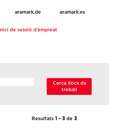
aramark.de
aramark.es
Inici de sessió d'empleat
Resultats
1 – 3
de
3