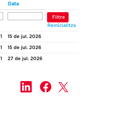
Data
Reinicialitza
1
15 de jul. 2026
1
15 de jul. 2026
1
27 de jul. 2026
S
S
S
'
'
'
o
o
o
b
b
b
r
r
r
e
e
e
e
e
e
n
n
n
u
u
u
n
n
n