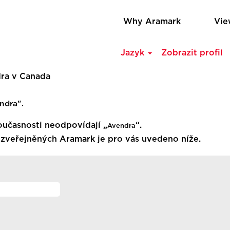
Why Aramark
Vie
Jazyk
Zobrazit profil
(aktuální
ra v Canada
strana)
ndra".
oučasnosti neodpovídají „
“.
Avendra
 zveřejněných Aramark je pro vás uvedeno níže.