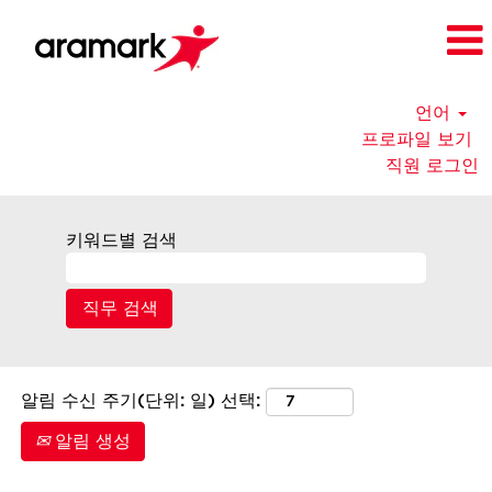
언어
프로파일 보기
직원 로그인
All
Current
키워드별 검색
Job
Opportunities
-
APAC
(ko_KR)
알림 수신 주기(단위: 일) 선택:
알림 생성